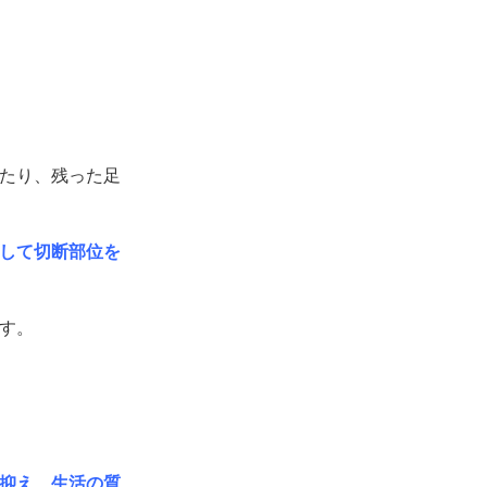
たり、残った足
して切断部位を
す。
抑え、生活の質